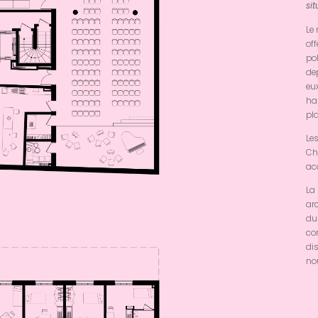
sit
Le
off
po
dep
eux
ha
pl
Les
Ch
ac
La 
ar
du
co
dis
nou