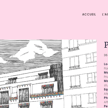
ACCUEIL
L’
36
Lo
Par
Ma
Pri
Ma
st
Eq
Alt
Ph
AP
Pe