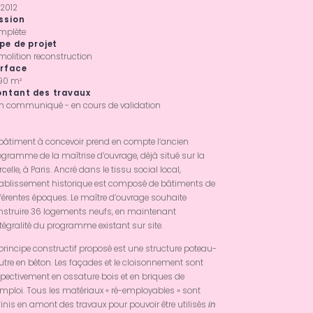
 2012
ssion
mplète
pe de projet
molition reconstruction
rface
390 m²
ntant des travaux
n communiqué - en cours de validation
 bâtiment à concevoir prend en compte l’ancien
ogramme de la maîtrise d’ouvrage, déjà situé sur la
celle, à Paris. Ancré dans le tissu social local,
établissement historique est composé de bâtiments de
fférentes époques. Le maître d’ouvrage souhaite
nstruire 36 logements neufs, en maintenant
ntégralité du programme existant sur site.
principe constructif proposé est une structure poteau-
utre en béton. Les façades et le cloisonnement sont
spectivement en ossature bois et en briques de
emploi. Tous les matériaux « ré-employables » sont
inis en amont des travaux pour pouvoir être utilisés
in