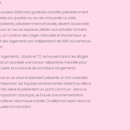
u
.
 nouveau bâtiment garde les activités précédemment
ertes au quartier au rez-de-chaussée. La salle
lyvalente, précédemment enclavée, devient accessible
uis la rue. Les espaces dédiés aux activités forment,
, un L autour des cages d’escalier et d’ascenseur. Le
ll des logements est indépendant de l’ERP, au centre du
an.
 logements , studio et T2, se trouvent dans les étages.
acun possède une cloison séparative meublée pour
cueillir la cuisine et de nombreux rangements.
rue où se situe le bâtiment présente un fort caractère
chitectural. Les façades environnantes datent du début
 XXe siècle et présentent un point commun : dans la
mposition classique, se trouve une ornementation
crète en céramique colorée. Ce détail est repris dans la
velle construction.