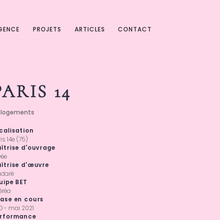
AGENCE
PROJETS
ARTICLES
CONTACT
PARIS 14
 logements
calisation
is 14e (75)
îtrise d'ouvrage
vée
îtrise d'œuvre
udaré
uipe BET
éréa
ase en cours
D - mai 2021
rformance