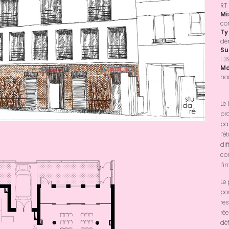
RT
Mi
co
Ty
dé
Su
1 
Mo
no
Le
pr
par
l’
di
co
l’i
Le 
po
re
ré
déf