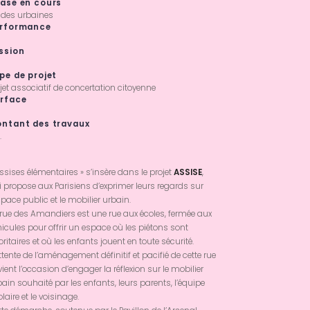
ase en cours
udes urbaines
rformance
ssion
pe de projet
jet associatif de concertation citoyenne
rface
ntant des travaux
.
ssises élémentaires » s’insère dans le projet
ASSISE
,
 propose aux Parisiens d’exprimer leurs regards sur
space public et le mobilier urbain.
 rue des Amandiers est une rue aux écoles, fermée aux
icules pour offrir un espace où les piétons sont
oritaires et où les enfants jouent en toute sécurité.
ttente de l’aménagement définitif et pacifié de cette rue
ient l’occasion d’engager la réflexion sur le mobilier
ain souhaité par les enfants, leurs parents, l’équipe
laire et le voisinage.