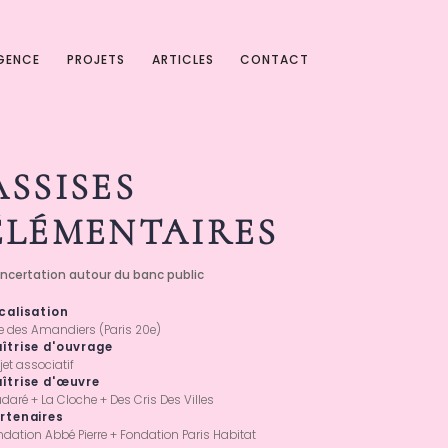
AGENCE
PROJETS
ARTICLES
CONTACT
ASSISES
ÉLÉMENTAIRES
ncertation autour du banc public
calisation
e des Amandiers (Paris 20e)
îtrise d'ouvrage
jet associatif
îtrise d'œuvre
daré + La Cloche + Des Cris Des Villes
rtenaires
ndation Abbé Pierre + Fondation Paris Habitat