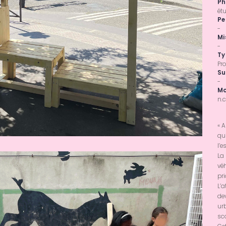
Ph
ét
Pe
-
Mi
-
Ty
Pro
Su
-
Mo
n.c
« A
qui
l’e
La
véh
pri
L’a
dev
urb
sco