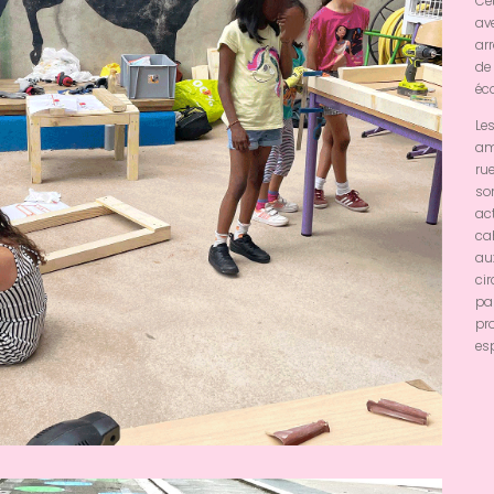
Cet
av
arr
de 
éco
Les
am
rue
son
act
ca
aux
cir
par
pro
es