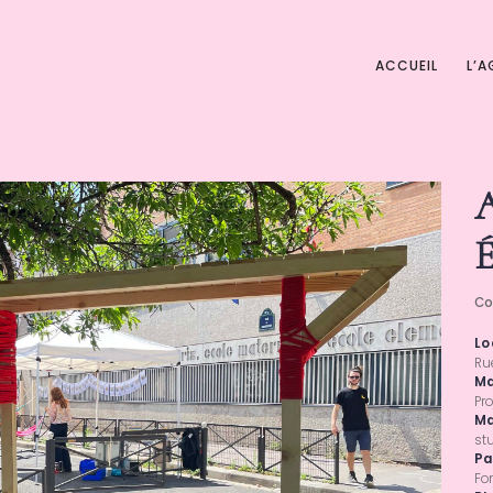
ACCUEIL
L’
Co
Lo
Ru
Ma
Pro
Ma
stu
Pa
Fo