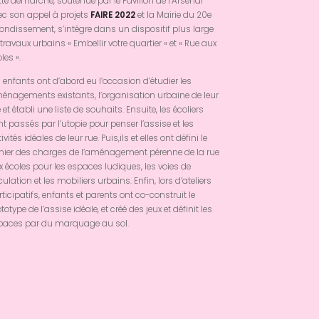
te démarche, soutenue par le Pavillon de l’Arsenal
ec son appel à projets
FAIRE 2022
et la Mairie du 20e
ondissement, s’intègre dans un dispositif plus large
travaux urbains « Embellir votre quartier » et « Rue aux
les ».
 enfants ont d’abord eu l’occasion d’étudier les
énagements existants, l’organisation urbaine de leur
 et établi une liste de souhaits. Ensuite, les écoliers
t passés par l’utopie pour penser l’assise et les
ivités idéales de leur rue. Puis,ils et elles ont défini le
hier des charges de l’aménagement pérenne de la rue
 écoles pour les espaces ludiques, les voies de
culation et les mobiliers urbains. Enfin, lors d’ateliers
ticipatifs, enfants et parents ont co-construit le
totype de l’assise idéale, et créé des jeux et définit les
paces par du marquage au sol.